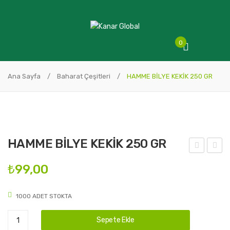
0
Ana Sayfa
/
Baharat Çeşitleri
/
HAMME BİLYE KEKİK 250 GR
HAMME BİLYE KEKİK 250 GR
AM
AM
₺
99,00
ME
ME
BİL
DA
1000 ADET STOKTA
YE
Ğ
HAMME
KEK
KEK
Sepete Ekle
BİLYE