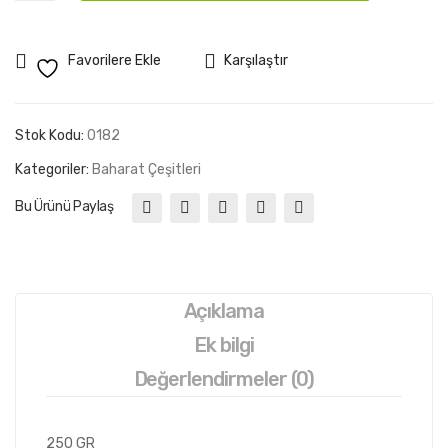
İK
İĞİ
KEKİK
100
(ZA
250
GR
HT
Favorilere Ekle
Karşılaştır
GR
ER)
adet
100
Stok Kodu:
0182
GR
Kategoriler:
Baharat Çeşitleri
Bu Ürünü Paylaş
Açıklama
Ek bilgi
Değerlendirmeler (0)
250 GR